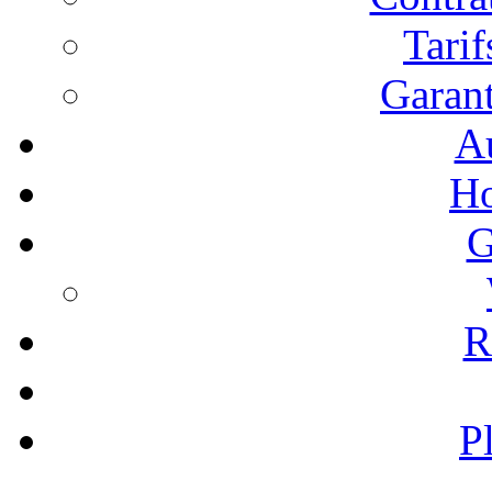
Tari
Garant
A
Ho
G
R
P