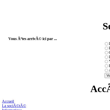
S
Vous Ãªtes arrivÃ© ici par ...
AccÃ
Accueil
La sociÃ©tÃ©