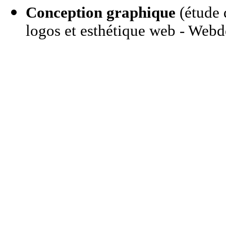
Conception graphique
(étude d
logos et esthétique web - Webd
aide informatique a domicile clamart,aide i
informatique a domicile clamart,assistance i
informatique et internet Ã domicile clamart
clamart,clamart,depanage informatique a d
informatique,depannage informatique a dom
informatique Ã domicile,depanneur informa
domicile,dÃ©panage informatique Ã domic
domicile,dÃ©pannage informatique Ã domi
domicile,informatique a domicile,informati
domicile,informatique Ã domicile,interventi
informatique Ã domicile,maintenance infor
domicile,maintenance informatique Ã domici