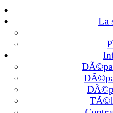
La
P
In
DÃ©pan
DÃ©pan
DÃ©pa
TÃ©l
Contra