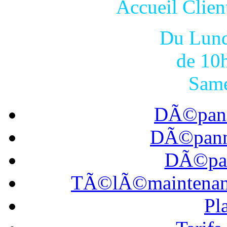
Accueil Cli
Du Lund
de 10
Same
DÃ©pann
DÃ©panna
DÃ©pan
TÃ©lÃ©maintena
Pl