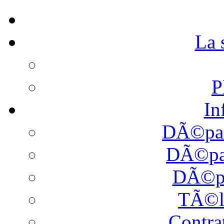
La
P
In
DÃ©pan
DÃ©pan
DÃ©pa
TÃ©l
Contra