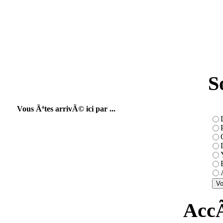
S
Vous Ãªtes arrivÃ© ici par ...
AccÃ