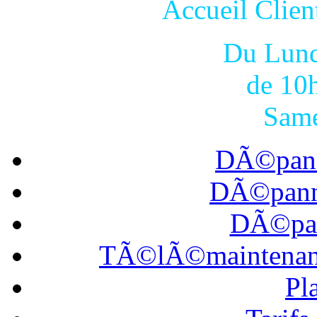
Accueil Cli
Du Lund
de 10
Same
DÃ©pann
DÃ©panna
DÃ©pan
TÃ©lÃ©maintena
Pl