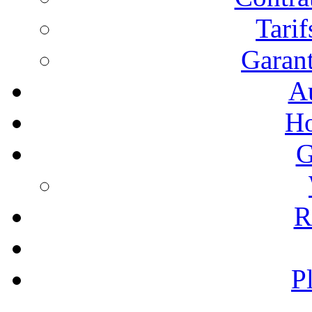
Tari
Garant
A
Ho
G
R
P