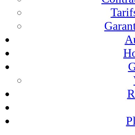
Tari
Garant
A
Ho
G
R
P