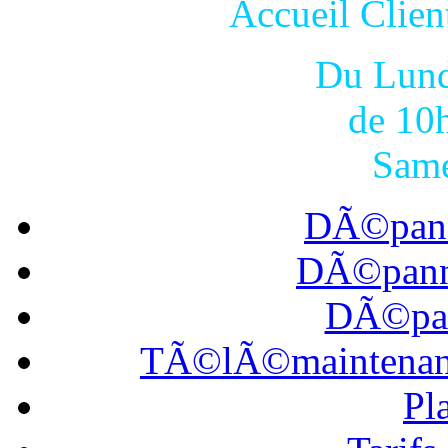
Accueil Cli
Du Lund
de 10
Same
DÃ©pann
DÃ©panna
DÃ©pan
TÃ©lÃ©maintena
Pl