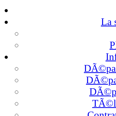
La
P
In
DÃ©pan
DÃ©pan
DÃ©pa
TÃ©l
Contra